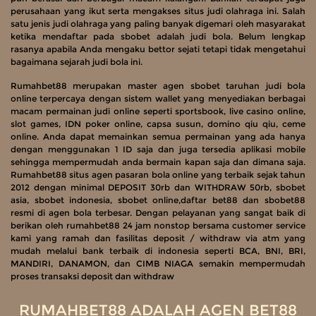
perusahaan yang ikut serta mengakses situs judi olahraga ini. Salah
satu jenis judi olahraga yang paling banyak digemari oleh masyarakat
ketika mendaftar pada sbobet adalah judi bola. Belum lengkap
rasanya apabila Anda mengaku bettor sejati tetapi tidak mengetahui
bagaimana sejarah judi bola ini.
Rumahbet88 merupakan master agen sbobet taruhan judi bola
online terpercaya dengan sistem wallet yang menyediakan berbagai
macam permainan judi online seperti sportsbook, live casino online,
slot games, IDN poker online, capsa susun, domino qiu qiu, ceme
online. Anda dapat memainkan semua permainan yang ada hanya
dengan menggunakan 1 ID saja dan juga tersedia aplikasi mobile
sehingga mempermudah anda bermain kapan saja dan dimana saja.
Rumahbet88 situs agen pasaran bola online yang terbaik sejak tahun
2012 dengan minimal DEPOSIT 30rb dan WITHDRAW 50rb, sbobet
asia, sbobet indonesia, sbobet online,daftar bet88 dan sbobet88
resmi di agen bola terbesar. Dengan pelayanan yang sangat baik di
berikan oleh rumahbet88 24 jam nonstop bersama customer service
kami yang ramah dan fasilitas deposit / withdraw via atm yang
mudah melalui bank terbaik di indonesia seperti BCA, BNI, BRI,
MANDIRI, DANAMON, dan CIMB NIAGA semakin mempermudah
proses transaksi deposit dan withdraw
RUMAHBET88 ADALAH AGEN BET88