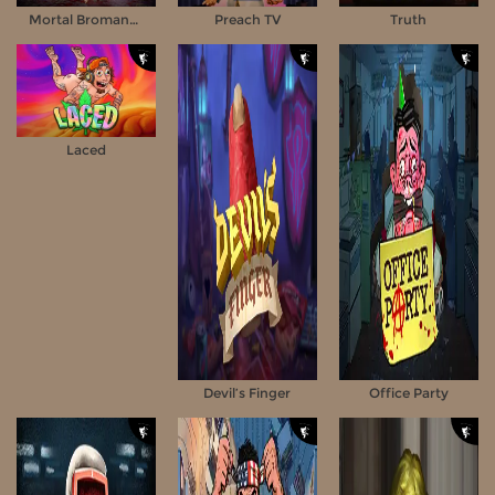
Mortal Bromance
Preach TV
Truth
Referral
Promosi
Hubungi Kami
Laced
Live Chat
Pengaduan Customer
Pilih Bahasa:
MASUK
DAFTAR
Devil’s Finger
Office Party
&copy; RUMAHBET88 | Official Situs Bola dan
Platform Slot Trusted . Hak Cipta Dilindungi.