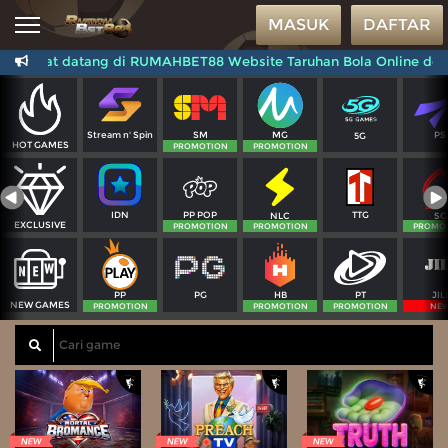
Beranda
MASUK
DAFTAR
Selamat datang di RUMAHBET88 Website Taruhan Bola Online dengan s
Sports
BARU
PROMO
Live Casino
BARU
SM
MG
PS
Stream n' Spin
5G
IDNPoker
BARU
HOT GAMES
PROMOTION
PROMOTION
Slots
PROMO
PP POP
TTG
IDN
NLC
SG
IDNLIVE
EXCLUSIVE
BARU
PROMOTION
PROMOTION
PROMO
Stream N Spin
PG
PT
PP
HB
JILI
NEW GAMES
Arcade
PROMOTION
PROMOTION
PROMOTION
NE
PROMO
Table Games
Lottery
BARU
PROMO
IDNRaffle