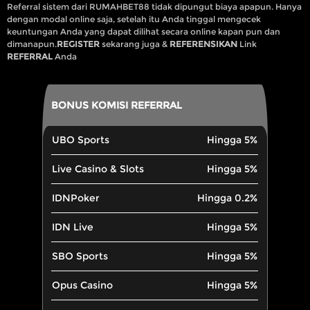
Referral sistem dari RUMAHBET88 tidak dipungut biaya apapun. Hanya
dengan modal online saja, setelah itu Anda tinggal mengecek
keuntungan Anda yang dapat dilihat secara online kapan pun dan
dimanapun.
REGISTER
sekarang juga &
REFERENSIKAN
Link
REFERRAL
Anda
BONUS KOMISI REFERRAL
UBO Sports
Hingga 5%
Live Casino & Slots
Hingga 5%
IDNPoker
Hingga 0.2%
IDN Live
Hingga 5%
SBO Sports
Hingga 5%
Opus Casino
Hingga 5%