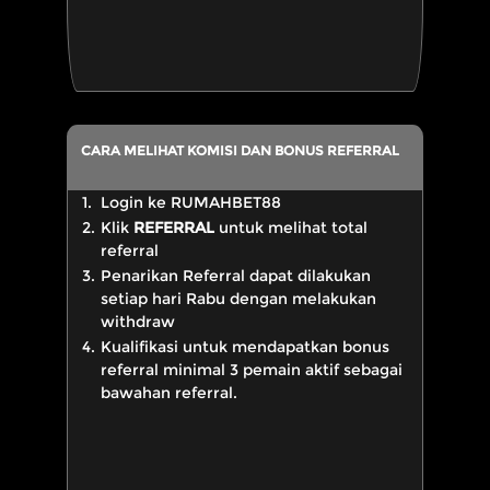
CARA MELIHAT KOMISI DAN BONUS REFERRAL
1.
Login ke RUMAHBET88
2.
Klik
REFERRAL
untuk melihat total
referral
3.
Penarikan Referral dapat dilakukan
setiap hari Rabu dengan melakukan
withdraw
4.
Kualifikasi untuk mendapatkan bonus
referral minimal 3 pemain aktif sebagai
bawahan referral.