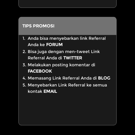
TIPS PROMOSI
1.
Anda bisa menyebarkan link Referral
Anda ke
FORUM
2.
Bisa juga dengan men-tweet Link
Referral Anda di
TWITTER
3.
Melakukan posting komentar di
FACEBOOK
4.
Memasang Link Referral Anda di
BLOG
5.
Menyebarkan Link Referral ke semua
kontak
EMAIL